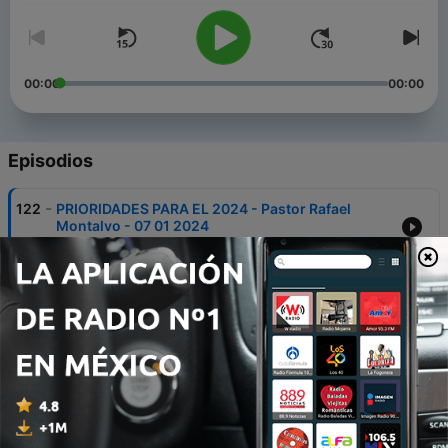
00:00
00:00
Episodios
-
122
PRIORIDADES PARA EL 2024 - Pastor Rafael
Montalvo - 07 01 2024
07 ene. 2024
-
121
ESPERANZA EN MEDIO DE UN MUNDO INCIERTO -
Pastor Rafael Montalvo - 10-12-2023
10 dic. 2023
-
120
¡FE QUE MUEVE MONTAÑAS! - Pastor Rafael
Montalvo 3 12 2023
05 dic. 2023
-
119
NUEVA CRIATURA -Pastor Rafael Montalvo -26 11