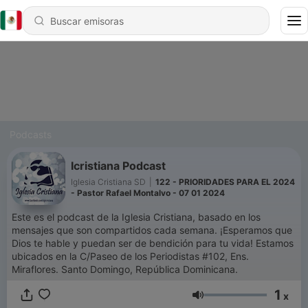
Podcasts
Icristiana Podcast
Iglesia Cristiana SD
|
122 - PRIORIDADES PARA EL 2024
- Pastor Rafael Montalvo - 07 01 2024
Este es el podcast de la Iglesia Cristiana, basado en los
mensajes que son compartidos cada semana. ¡Esperamos que
Dios te hable y puedan ser de bendición para tu vida! Estamos
ubicados en la C/Paseo de los Periodistas #102, Ens.
Miraflores. Santo Domingo, República Dominicana.
1
x
Volumen