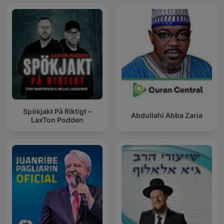
Spökjakt På Riktigt –
Abdullahi Abba Zaria
LaxTon Podden