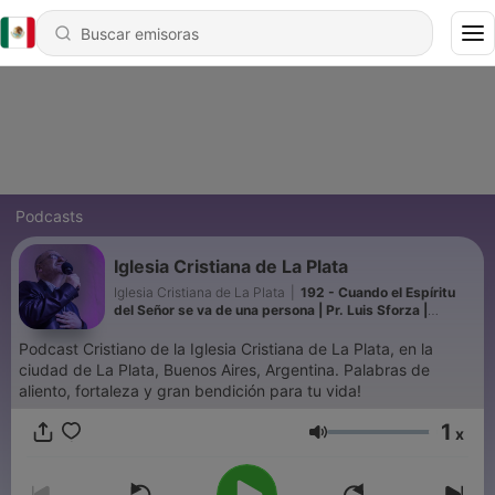
Podcasts
Iglesia Cristiana de La Plata
Iglesia Cristiana de La Plata
|
192 - Cuando el Espíritu
del Señor se va de una persona | Pr. Luis Sforza |
Predicas Cristianas 2024
Podcast Cristiano de la Iglesia Cristiana de La Plata, en la
ciudad de La Plata, Buenos Aires, Argentina. Palabras de
aliento, fortaleza y gran bendición para tu vida!
1
x
Volumen