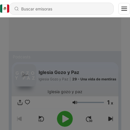
Podcasts
Iglesia Gozo y Paz
Iglesia Gozo y Paz
|
29 - Una vida de mentiras
Iglesia gozo y paz
1
x
Volumen