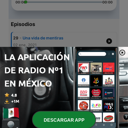
00:00
00:00
Episodios
-
29
Una vida de mentiras
02 ene. 2021
-
28
Confesando a Cristo
01 dic. 2020
-
27
Valorar a las personas
01 dic. 2020
-
26
Fuera de Control
15 nov. 2020
-
25
El ruido y la voz de Dios
15 nov. 2020
DESCARGAR APP