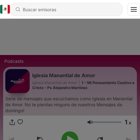
Podcasts
Iglesia Manantial de Amor
Iglesia Manantial de Amor
|
1 - Mi Pensamiento Cautivo a
Cristo - Ps Alejandro Martínez
Serie de mensajes que escuchamos como Iglesia en Manantial
de Amor. No te pierdas ninguno de nuestros Mensajes de
domingo!
1
x
Volumen