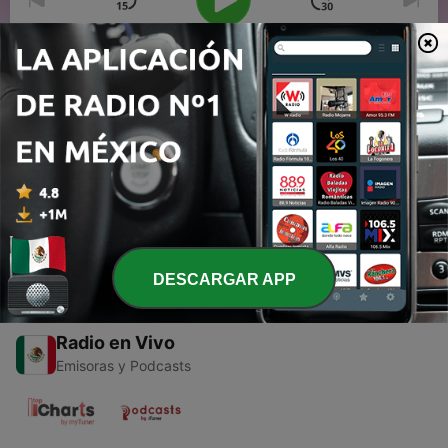
00:00
00:00
Episodios
-
1
Mi Pensamiento Cautivo a Cristo - Ps Alejandro
Martínez
04 jun. 2020
DESCARGAR APP
Radio en Vivo
Emisoras y Podcasts