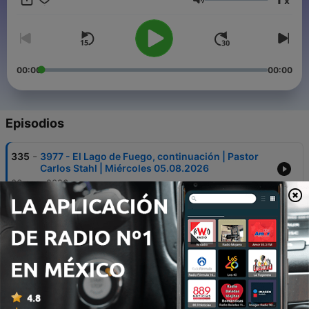
x
Volumen
00:00
00:00
Episodios
-
335
3977 - El Lago de Fuego, continuación | Pastor
Carlos Stahl | Miércoles 05.08.2026
06 ago. 2026
-
334
3976 - Herederos | Pastor Carlos Stahl |
Domingo 02.08.2026
05 ago. 2026
-
333
3975 - Isaías 34: Los espíritus que estarán en el
Lago de Fuego | Pastor Carlos Stahl | Miércoles
29.07.2026
30 jul. 2026