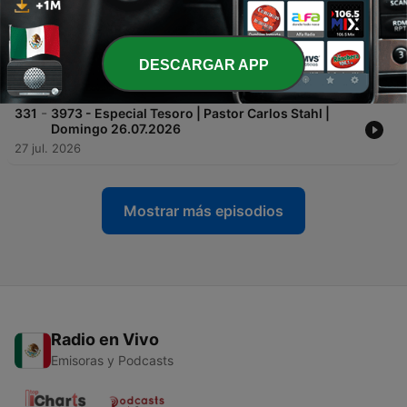
-
332
3974 - El Tesoro de la Oración: El pan nuestro de
cada día | Pastora Norma de Jurado | Sábado
25.07.2026
DESCARGAR APP
29 jul. 2026
-
331
3973 - Especial Tesoro | Pastor Carlos Stahl |
Domingo 26.07.2026
27 jul. 2026
Mostrar más episodios
Radio en Vivo
Emisoras y Podcasts