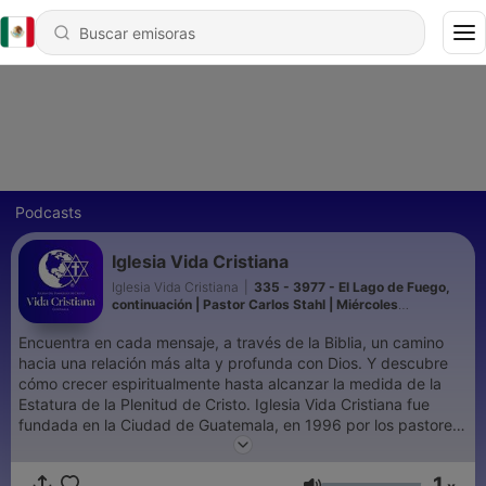
Podcasts
Iglesia Vida Cristiana
Iglesia Vida Cristiana
|
335 - 3977 - El Lago de Fuego,
continuación | Pastor Carlos Stahl | Miércoles
05.08.2026
Encuentra en cada mensaje, a través de la Biblia, un camino
hacia una relación más alta y profunda con Dios. Y descubre
cómo crecer espiritualmente hasta alcanzar la medida de la
Estatura de la Plenitud de Cristo. Iglesia Vida Cristiana fue
fundada en la Ciudad de Guatemala, en 1996 por los pastores
Carlos y Susy Stahl. www.vidacristiana.org.gt
1