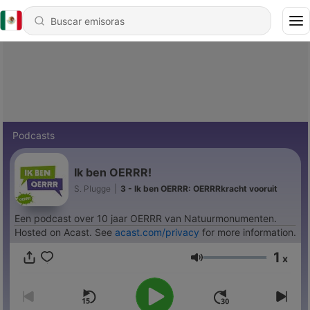
Podcasts
Ik ben OERRR!
S. Plugge
|
3 - Ik ben OERRR: OERRRkracht vooruit
Een podcast over 10 jaar OERRR van Natuurmonumenten.
Hosted on Acast. See
acast.com/privacy
for more information.
1
x
Volumen