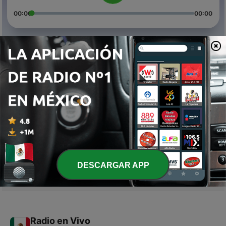
00:00
00:00
Episodios
-
3
Ik ben OERRR: OERRRkracht vooruit
26 sep. 2022
-
2
Ik ben OERRR!: De angsthaas en de koele kikker
23 sep. 2022
-
1
Ik ben OERRR!: De ontdekking van OERRR
16 sep. 2022
DESCARGAR APP
Radio en Vivo