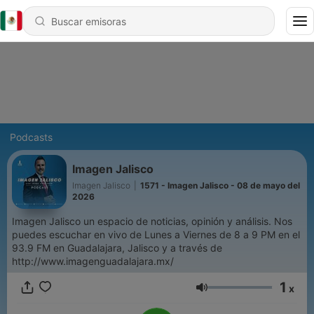
Podcasts
Imagen Jalisco
Imagen Jalisco
|
1571 - Imagen Jalisco - 08 de mayo del
2026
Imagen Jalisco un espacio de noticias, opinión y análisis. Nos
puedes escuchar en vivo de Lunes a Viernes de 8 a 9 PM en el
93.9 FM en Guadalajara, Jalisco y a través de
http://www.imagenguadalajara.mx/
1
x
Volumen