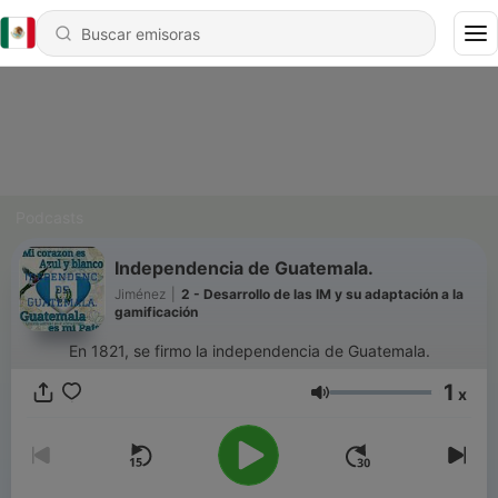
Podcasts
Independencia de Guatemala.
Jiménez
|
2 - Desarrollo de las IM y su adaptación a la
gamificación
En 1821, se firmo la independencia de Guatemala.
1
x
Volumen