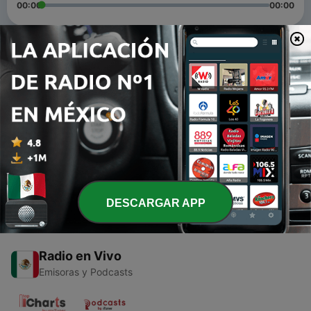
00:00
00:00
Episodios
-
2
Desarrollo de las IM y su adaptación a la
gamificación
31 oct. 2023
-
1
Independencia de Guatemala.
05 sep. 2020
DESCARGAR APP
Radio en Vivo
Emisoras y Podcasts