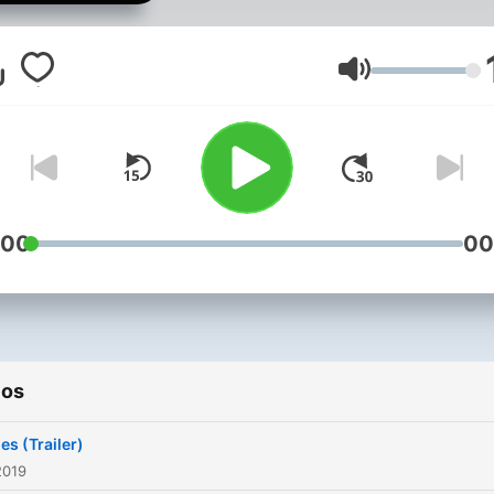
Volumen
:00
00
ios
les (Trailer)
2019