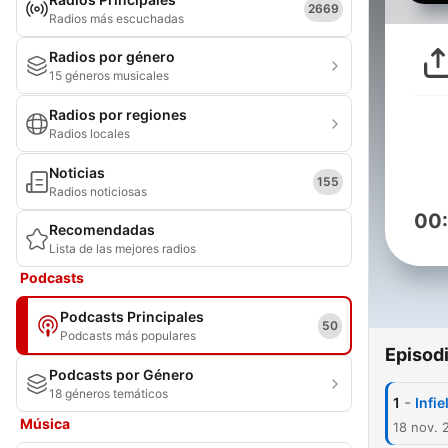
2669
Radios más escuchadas
Radios por género
15 géneros musicales
Radios por regiones
Radios locales
Noticias
155
Radios noticiosas
00
Recomendadas
Lista de las mejores radios
Podcasts
Podcasts Principales
50
Podcasts más populares
Episod
Podcasts por Género
18 géneros temáticos
-
1
Infie
Música
18 nov. 