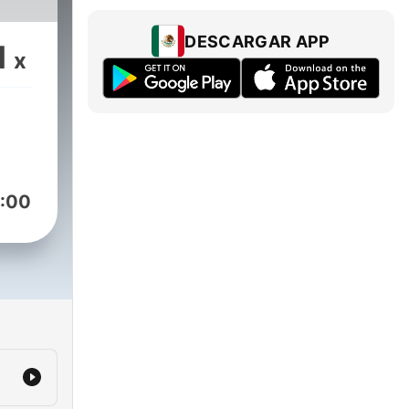
DESCARGAR APP
1
x
:00