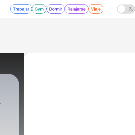
Trabajar
Gym
Dormir
Relajarse
Viaje
 - Infieles (Trailer)