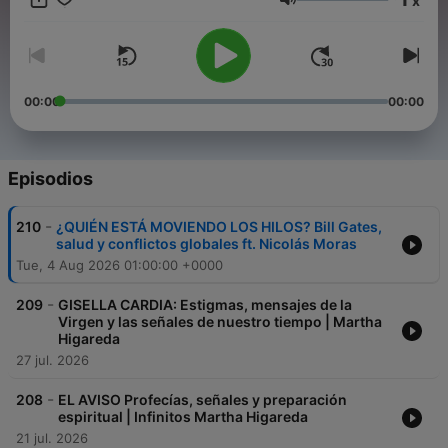
x
por años: ¿De dónde venimos? ¿Para qué? ¿Hacia dónde va el
Volumen
mundo? ¿Qué hay del otro lado? Y cómo prepararnos.
00:00
00:00
Episodios
-
210
¿QUIÉN ESTÁ MOVIENDO LOS HILOS? Bill Gates,
salud y conflictos globales ft. Nicolás Moras
Tue, 4 Aug 2026 01:00:00 +0000
-
209
GISELLA CARDIA: Estigmas, mensajes de la
Virgen y las señales de nuestro tiempo | Martha
Higareda
27 jul. 2026
-
208
EL AVISO Profecías, señales y preparación
espiritual | Infinitos Martha Higareda
21 jul. 2026