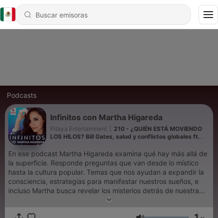
Podcasts
Infinitos con Martha Higareda
Pitaya Entertainment
|
210 - ¿QUIÉN ESTÁ MOVIENDO
LOS HILOS? Bill Gates, salud y conflictos globales ft.
Nicolás Moras
En ese podcast Martha Higareda examina qué hay más allá de
la superficie. Responde preguntas que van desde lo místico
hasta la cultura popular. Temas que nos ayudan a expandir la
consciencia, estrategias para manifestar nuestros sueños, e
incluso Martha busca revelar los misterios detrás de nuestra
realidad. Con invitados especiales y episodios que serán una
guía para encontrar las respuestas que nos hemos preguntado
1