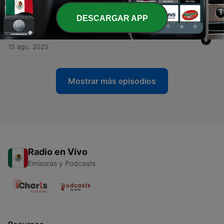
-
72
Daily standup como pro
29 ago. 2025
DESCARGAR APP
-
71
Pedir ayuda y hacer follow up
15 ago. 2025
Mostrar más episodios
Radio en Vivo
Emisoras y Podcasts