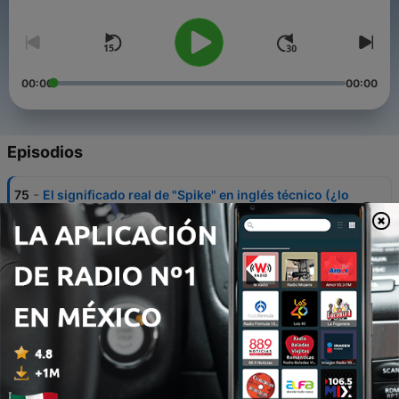
Volumen
00:00
00:00
Episodios
-
75
El significado real de "Spike" en inglés técnico (¿lo
estabas usando bien?)
04 mayo 2026
-
74
Inglés tech: GROOMING — significado,
pronunciación y errores más comunes
21 abr. 2026
-
73
Inge de Grok explica los tokens, Darwin corrige
pronunciación
14 abr. 2026