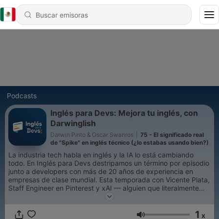
Podcasts
Inglés para Devs: Mejora tu inglés, con
Darwinglish
Darwin Pinto & Oscar Swanros
|
75 - El significado real
de "Spike" en inglés técnico (¿lo estabas usando bien?)
La industria tech habla en inglés y la IA lo está cambiando
todo. En Inglés para Devs destripamos un término por episodio
junto a developers con más de 20 años de experiencia en
empresas de clase mundial. Esta temporada con Vicente Plata,
Staff Engineer en Pinterest y xAI — alguien que literalmente
construye herramientas de AI mientras hablamos.
1
x