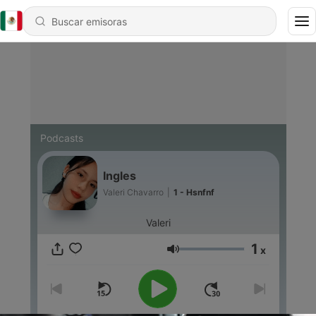
Podcasts
Ingles
Valeri Chavarro
|
1 - Hsnfnf
Valeri
1
x
Volumen