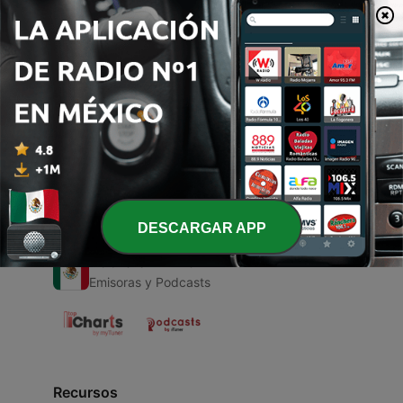
00:00
00:00
Episodios
-
1
Hsnfnf
01 mar. 2021
DESCARGAR APP
Radio en Vivo
Emisoras y Podcasts
Recursos