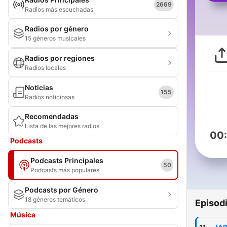
2669
Radios más escuchadas
Radios por género
15 géneros musicales
Radios por regiones
Radios locales
Noticias
155
Radios noticiosas
Recomendadas
Lista de las mejores radios
00
Podcasts
Podcasts Principales
50
Podcasts más populares
Podcasts por Género
18 géneros temáticos
Episod
Música