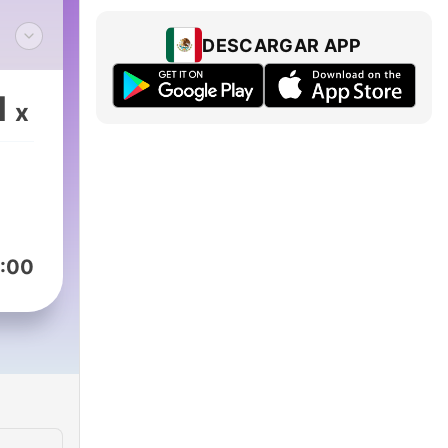
DESCARGAR APP
ero
1
x
:00