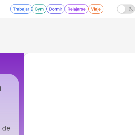
Trabajar
Gym
Dormir
Relajarse
Viaje
n
|
11 - JARANA 1X11
o de