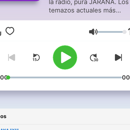
la radio, pura JARANA. Los
temazos actuales más
escuchados, tanto del gén
urbano hasta Hardstyle.
Volumen
Presentado por el DJ Iván
Crisenti.
:00
00
ios