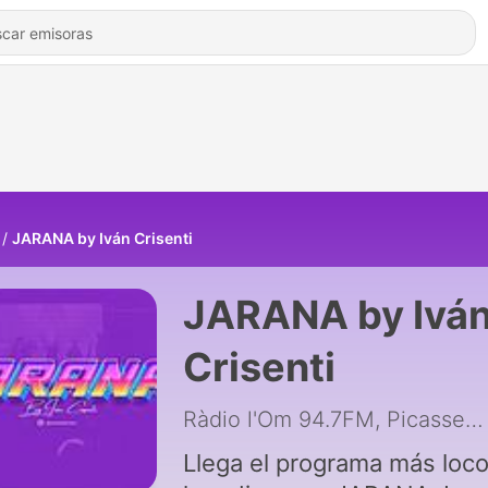
JARANA by Iván Crisenti
JARANA by Ivá
Crisenti
Ràdio l'Om 94.7FM, Picassent
Llega el programa más loc