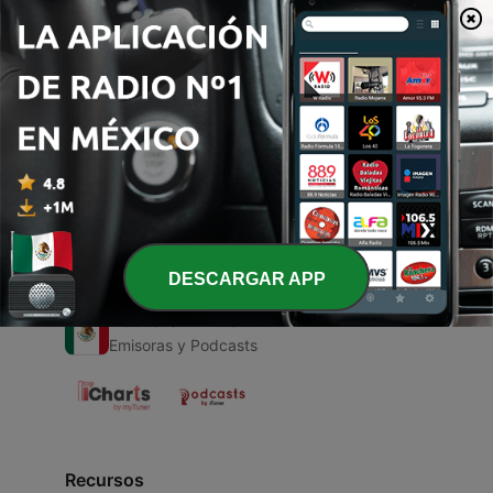
00:00
00:00
Episodios
-
1
Jass (Trailer)
05 jul. 2020
DESCARGAR APP
Radio en Vivo
Emisoras y Podcasts
Recursos