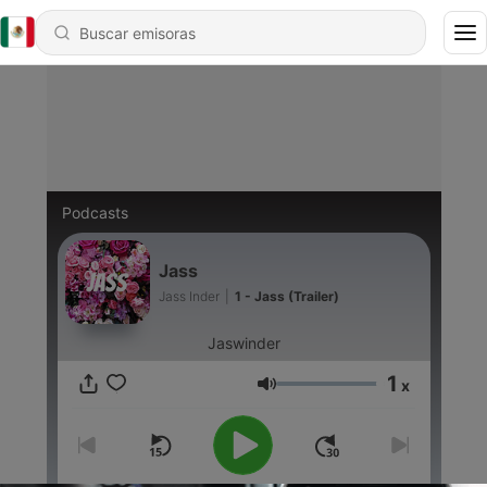
Podcasts
Jass
Jass Inder
|
1 - Jass (Trailer)
Jaswinder
1
x
Volumen