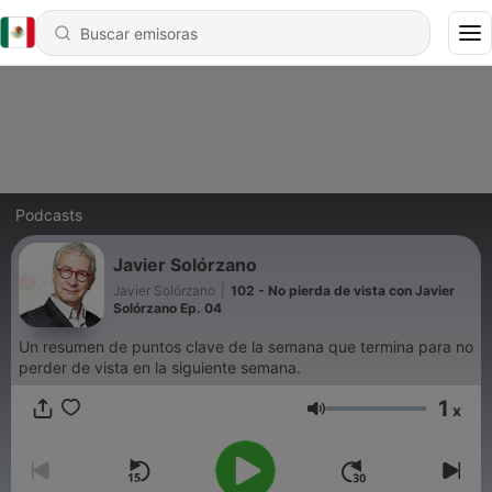
Podcasts
Javier Solórzano
Javier Solórzano
|
102 - No pierda de vista con Javier
Solórzano Ep. 04
Un resumen de puntos clave de la semana que termina para no
perder de vista en la siguiente semana.
1
x
Volumen