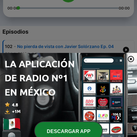
00:00
00:00
Episodios
-
102
No pierda de vista con Javier Solórzano Ep. 04
30 jul. 2019
-
101
No pierda de vista con Javier Solórzano Ep. 03
22 jul. 2019
-
100
No pierda de vista con Javier Solórzano Ep. 01
26 jun. 2019
-
99
No pierda de vista AVANCE 24
04 mayo 2020
-
98
No pierda de vista AVANCE 23
DESCARGAR APP
27 abr. 2020