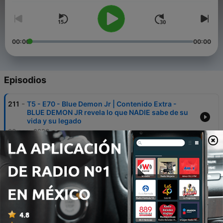
00:00
00:00
Episodios
-
211
T5 - E70 - Blue Demon Jr | Contenido Extra -
BLUE DEMON JR revela lo que NADIE sabe de su
vida y su legado
03 ago. 2026
-
210
T5 - E69 - Juan Lombana| Contenido Extra - ¿Por
qué tu trabajo corre peligro por la Inteligencia
Artificial?
28 jul. 2026
-
209
T5 - E68 - Isael Gutiérrez | Contenido Extra - El
Secreto del Éxito para Grupo Firme
20 jul. 2026