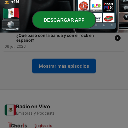
-
208
T5 - E67 - Pepe y Chema | Contenido Extra - El
Caso del Baño de C5 ¿Que sucedió realmente?
17 jul. 2026
DESCARGAR APP
-
207
T5 - E66 - Amantes de Lola | Contenido Extra -
¿Qué pasó con la banda y con el rock en
español?
06 jul. 2026
Mostrar más episodios
Radio en Vivo
Emisoras y Podcasts