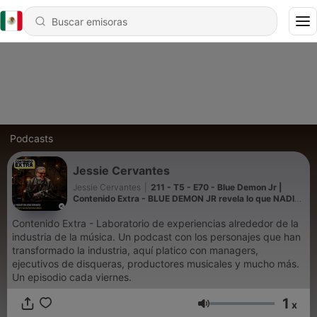
Podcasts
Jessie Cervantes
Jessie Cervantes
|
211 - T5 - E70 - Blue Demon Jr |
Contenido Extra - BLUE DEMON JR revela lo que NADIE
sabe de su vida y su legado
Contenido Extra - Laboratorio de experiencias alrededor de la
industria de la música. Un podcast con los personajes que han
transformado la industria, aquí platico con managers,
ejecutivos de disqueras, productores musicales y mucho más.
Un episodio cada viernes.
1
x
Volumen