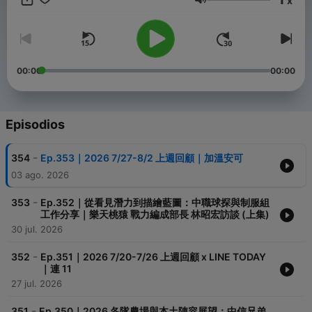
x
https://www.facebook.com/keyboardscouts
Volumen
https://www.instagram.com/keyboardscouts
https://www.youtube.com/keyboardscouts
🔥追蹤主持人阿Yueh的Instagram
https://www.instagram.com/yueh_kbs/
00:00
00:00
⚾小額支持我們，讓我們能持續做出優質好節目：
https://www.zeczec.com/projects/keyboardscouts
Episodios
⚾合作請來信：
keyboardscouts@gmail.com
-
354
Ep.353｜2026 7/27-8/2 上週回顧｜加溫安可
Powered by
Firstory Hosting
03 ago. 2026
-
353
Ep.352｜從看見潛力到描繪藍圖：中職球探與制服組
工作分享｜樂天桃猿 戰力編成部長 林昭宏訪談 (上集)
30 jul. 2026
-
352
Ep.351｜2026 7/20-7/26 上週回顧 x LINE TODAY
｜連 11
27 jul. 2026
-
351
Ep.350｜2026 各隊農場與本土陣容展望：中信兄弟