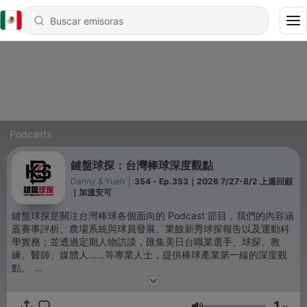
Podcasts
鍵盤球探：台灣棒球深度觀點
Danny & Yueh
|
354 - Ep.353｜2026 7/27-8/2 上週回顧
｜加溫安可
鍵盤球探是關注台灣棒球各個面向的 Podcast 節目，我們的內容涵
蓋賽事評析、農場系統與球員發展、業餘新秀球探報告以及運動科
學實務；並透過定期人物訪談，匯集美日台職業選手、球探、教
練、醫師、媒體人......等專業人士，提供棒球產業第一線的深度觀
點。
👍追蹤我們的社群媒體：
1