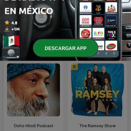
StarTalk Radio
English, please
Más podcasts internacionales de
DESCARGAR APP
Educación
Osho Hindi Podcast
The Ramsey Show