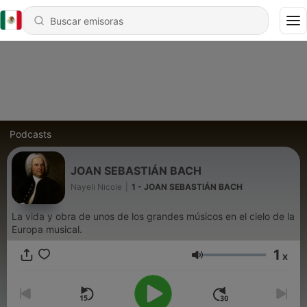
Podcasts
JOAN SEBASTIÁN BACH
Nayeli Nicole
|
1 - JOAN SEBASTIÁN BACH
La vida y obra de unos de los grandes músicos en el cielo de la
Europa musical.
1
x
Volumen