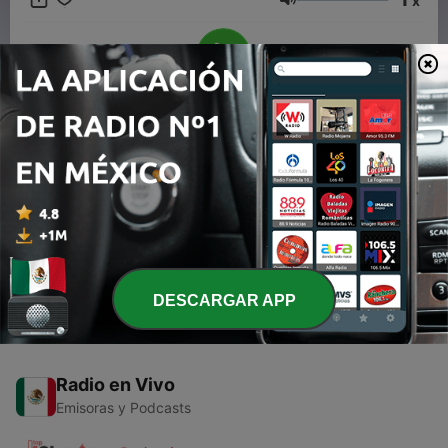
x
radio That is for you
Volumen
00:00
00:00
Episodios
-
1
Jose jose en noche de romance enero 2018
30 ene. 2018
DESCARGAR APP
Radio en Vivo
Emisoras y Podcasts