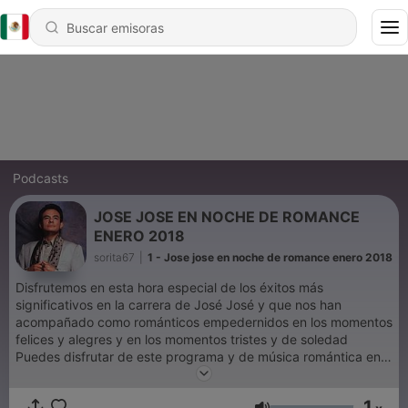
Podcasts
JOSE JOSE EN NOCHE DE ROMANCE
ENERO 2018
sorita67
|
1 - Jose jose en noche de romance enero 2018
Disfrutemos en esta hora especial de los éxitos más
significativos en la carrera de José José y que nos han
acompañado como románticos empedernidos en los momentos
felices y alegres y en los momentos tristes y de soledad
Puedes disfrutar de este programa y de música romántica en
Soritaradio1.blogspot.com O descarga nuestra aplicación
Soritaradio Somos SoritaRadio La radio que es para tì The
1