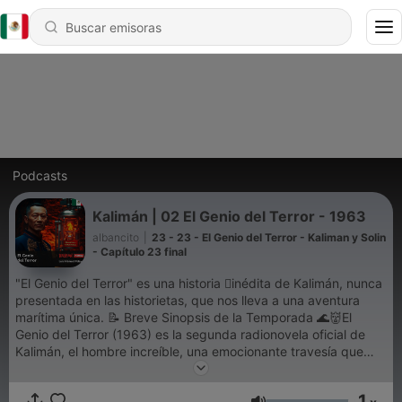
Podcasts
Kalimán | 02 El Genio del Terror - 1963
albancito
|
23 - 23 - El Genio del Terror - Kaliman y Solin
- Capítulo 23 final
"El Genio del Terror" es una historia 🪎inédita de Kalimán, nunca
presentada en las historietas, que nos lleva a una aventura
marítima única. 📝 Breve Sinopsis de la Temporada 🌊👹El
Genio del Terror (1963) es la segunda radionovela oficial de
Kalimán, el hombre increíble, una emocionante travesía que
sumerge al héroe en las profundidades del suspenso y la
acción marítima 🚢⚓. La historia arranca en las peligrosas y
1