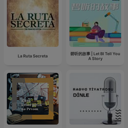
碧听的故事 | Let BI Tell You
La Ruta Secreta
A Story