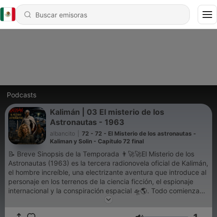
Podcasts
Kalimán | 03 El misterio de los
Astronautas - 1963
albancito
|
72 - 72 - El Misterio de los astronautas -
Kaliman y Solin - Capítulo 72 final
📝 Breve Sinopsis de la Temporada 👨‍🚀🚀El Misterio de los
Astronautas (1963) es la tercera radionovela oficial de Kalimán,
el hombre increíble, una electrizante aventura que introduce al
personaje en los terrenos de la ciencia ficción, el espionaje
internacional y la conspiración espacial 🛸🌎. Todo comienza
cuando el comandante Jim McLaren desaparece de forma
inexplicable justo la víspera de una importante misión