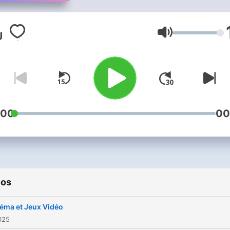
Volumen
:00
00
ios
éma et Jeux Vidéo
2025