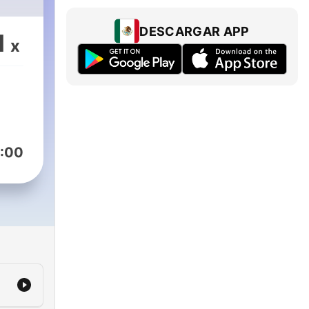
DESCARGAR APP
1
x
:00