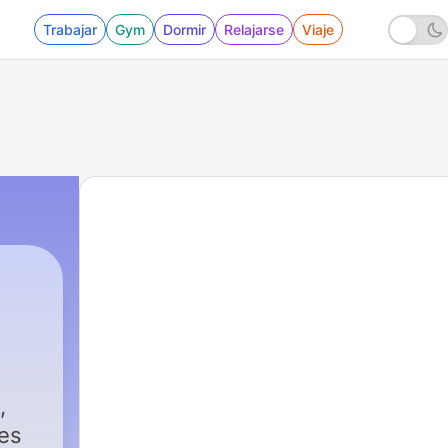
Trabajar
Gym
Dormir
Relajarse
Viaje
,
tes