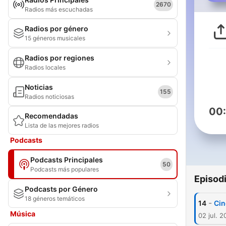
2670
Radios más escuchadas
Radios por género
15 géneros musicales
Radios por regiones
Radios locales
Noticias
155
Radios noticiosas
00
Recomendadas
Lista de las mejores radios
Podcasts
Podcasts Principales
50
Podcasts más populares
Episod
Podcasts por Género
18 géneros temáticos
-
14
Cin
Música
02 jul. 