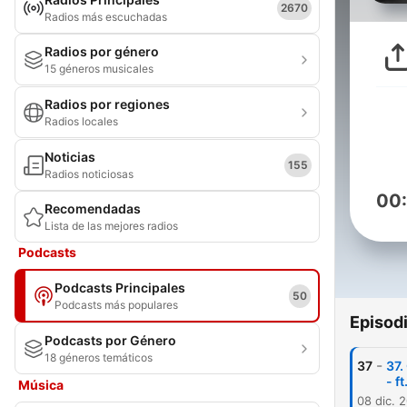
2670
Radios más escuchadas
Radios por género
15 géneros musicales
Radios por regiones
Radios locales
Noticias
155
Radios noticiosas
00
Recomendadas
Lista de las mejores radios
Podcasts
Podcasts Principales
50
Podcasts más populares
Episod
Podcasts por Género
18 géneros temáticos
-
37
37.
- f
Música
08 dic. 