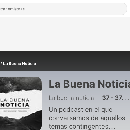
La Buena Noticia
La Buena Notici
La buena noticia
|
37 - 37. Comienza a Hacer Ejercicio (Sedentarios, Crónicos, Obesidad, etc) - ft. Francisco Salinas
Un podcast en el que
conversamos de aquellos
temas contingentes,