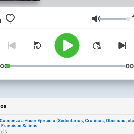
teológicos y otros temas q
nos interesan, todo desde
punto de vista entretenido
Volumen
bíblico.
:00
00
ios
 Comienza a Hacer Ejercicio (Sedentarios, Crónicos, Obesidad, etc
t. Francisco Salinas
2025