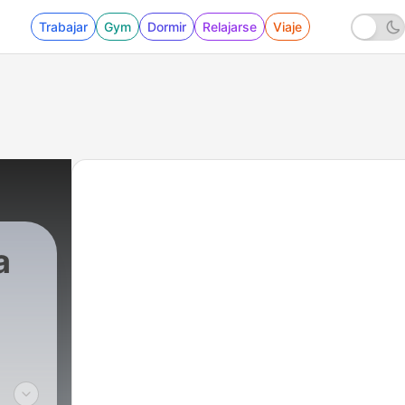
Trabajar
Gym
Dormir
Relajarse
Viaje
a