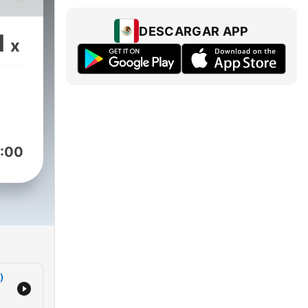
ue
 un
DESCARGAR APP
1
x
 y
:00
)