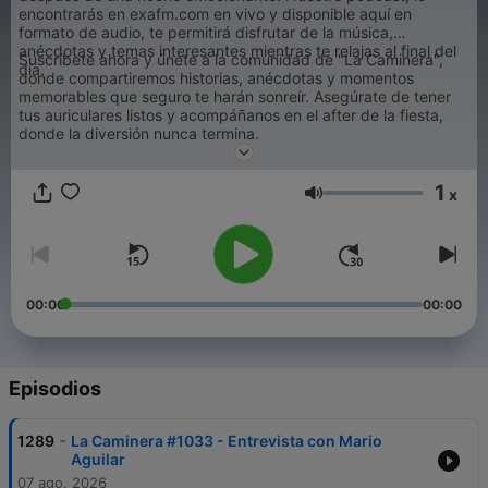
encontrarás en exafm.com en vivo y disponible aquí en
formato de audio, te permitirá disfrutar de la música,
anécdotas y temas interesantes mientras te relajas al final del
Suscríbete ahora y únete a la comunidad de "La Caminera",
día.
donde compartiremos historias, anécdotas y momentos
memorables que seguro te harán sonreír. Asegúrate de tener
tus auriculares listos y acompáñanos en el after de la fiesta,
donde la diversión nunca termina.
1
x
Volumen
00:00
00:00
Episodios
-
1289
La Caminera #1033 - Entrevista con Mario
Aguilar
07 ago. 2026