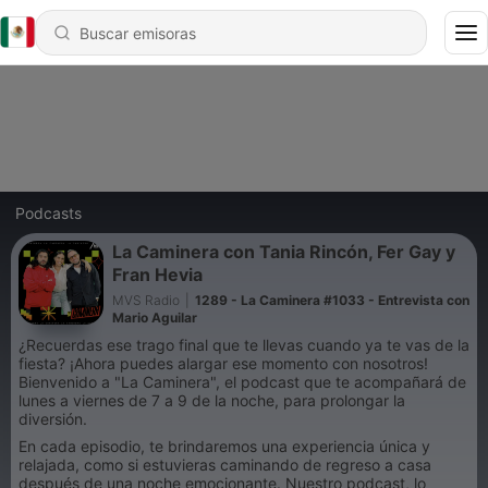
Podcasts
La Caminera con Tania Rincón, Fer Gay y
Fran Hevia
MVS Radio
|
1289 - La Caminera #1033 - Entrevista con
Mario Aguilar
¿Recuerdas ese trago final que te llevas cuando ya te vas de la
fiesta? ¡Ahora puedes alargar ese momento con nosotros!
Bienvenido a "La Caminera", el podcast que te acompañará de
lunes a viernes de 7 a 9 de la noche, para prolongar la
diversión.
En cada episodio, te brindaremos una experiencia única y
relajada, como si estuvieras caminando de regreso a casa
después de una noche emocionante. Nuestro podcast, lo