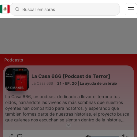
Podcasts
La Casa 666 [Podcast de Terror]
La Casa 666
|
21 - EP. 20 | La ayuda de un brujo
La Casa 666, un podcast dedicado a llevar el terror a tus
oídos, narrándote las vivencias más sombrías que nuestros
oyentes han compartido para nosotros, y esperando que
también formes parte de nuestras historias, el proyecto busca
que quienes nos escuchan se sientan dentro de la historia,
empatizando con el miedo que sintieron nuestros
protagonistas, aunque sabemos que ninguna sensación podrá
1