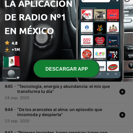
00:00
00:00
Episodios
-
847
“Manual del seductor old school: de lo romántico
a lo prohibido”
26 sep. 2025
-
846
“Familia: amor, culpa y heridas que no se ven”
DESCARGAR APP
25 sep. 2025
-
845
“Tecnología, energía y abundancia: el mix que
transforma tu día”
24 sep. 2025
-
844
“De los aranceles al alma: un episodio que
incomoda y despierta”
23 sep. 2025
-
843
“Primero inviertes, luego respiras: lunes con