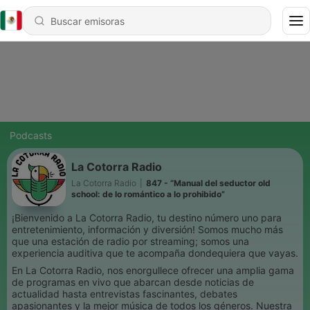
Podcasts
La Cotorra Radio
La Cotorra Radio
|
847 - “Manual del seductor old
school: de lo romántico a lo prohibido”
¡Bienvenido a La Cotorra Radio, tu destino número uno para
entretenimiento, información y diversión! Somos mucho más
que una estación de radio por streaming; somos una
experiencia auditiva que te acompaña dondequiera que vayas.
En La Cotorra Radio, nos enorgullece ofrecer una amplia gama
de programas en vivo que abarcan desde noticias de
actualidad hasta entrevistas fascinantes, debates
apasionantes y la mejor música de todos los géneros. Nuestra