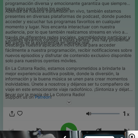
programación diversa y emocionante garantiza que siempre
haya algo para todos los gustos.
Además de nuestra transmisión en vivo, también estamos
presentes en diversas plataformas de podcast, donde puedes
acceder y escuchar tus programas favoritos en cualquier
momento y lugar. Nos encanta interactuar con nuestra
audiencia, por lo que también realizamos streams en vivo a
través de diferentes redes sociales, permitiéndote participar y
¿Quieres llevarnos contigo a todas partes? ¡No hay problema!
ser parte de la experiencia en tiempo real.
Descarga nuestra aplicación móvil oficial para acceder
fácilmente a nuestra programación, recibir notificaciones sobre
nuevos episodios y disfrutar de contenido exclusivo disponible
solo para nuestros oyentes móviles.
En La Cotorra Radio, estamos comprometidos a brindarte la
mejor experiencia auditiva posible, donde la diversión, la
información y la buena música se unen para crear momentos
inolvidables. Únete a nosotros y déjanos ser tu compañero de
viaje en este emocionante viaje radiofónico. ¡Sintoniza y déjate
llevar por la magia de La Cotorra Radio!
Support us on
Patreon
!
1
x
Volumen