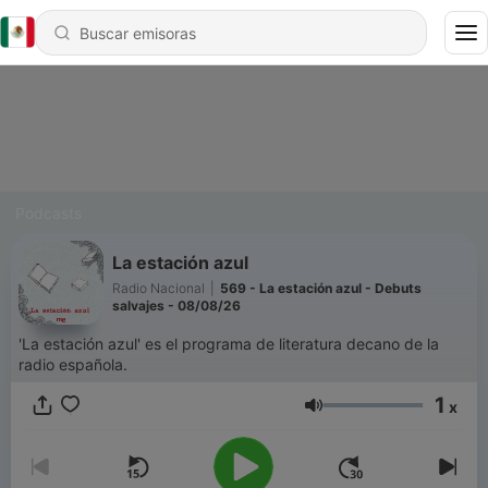
Podcasts
La estación azul
Radio Nacional
|
569 - La estación azul - Debuts
salvajes - 08/08/26
'La estación azul' es el programa de literatura decano de la
radio española.
1
x
Volumen