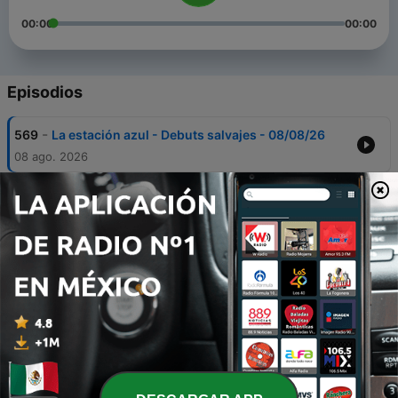
00:00
00:00
Episodios
-
569
La estación azul - Debuts salvajes - 08/08/26
08 ago. 2026
-
568
La estación azul - Joven poesía española vol. I -
01/08/26
01 ago. 2026
-
567
La estación azul - Cómo está el patio - 25/07/26
25 jul. 2026
-
566
La estación azul - 'Volverán como fuego', con
Ayesha L. Rubio - 18/07/26
18 jul. 2026
-
565
La estación azul - Cincuentenario de la editorial