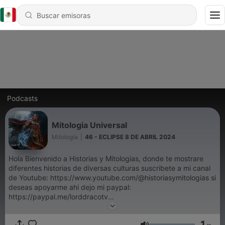
Podcasts
Mitologia Universal
Mitología
|
46 - ECLIPSE 8 DE ABRIL 2024
Hola Bienvenido a Historias y Mitologias, donde te mostrare
diferentes historias de diversas culturas suscribete a mi canal
de Youtube: https://www.youtube.com/@historiasymitologias si
deseas apoyarme ahi dejo mi paypal:
https://paypal.me/lorddracotv
Conviértete en un supporter de este podcast:
1