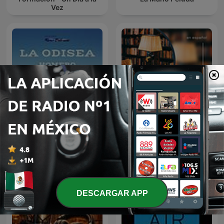
Vez
Audiolibro La Odisea |
AudioLibros
Homero
DESCARGAR APP