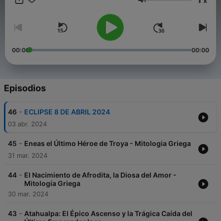
x
https://www.spreaker.com/podcast/mitologia-universal-
Volumen
-5924130/support
.
00:00
00:00
Episodios
-
46
ECLIPSE 8 DE ABRIL 2024
03 abr. 2024
-
45
Eneas el Último Héroe de Troya - Mitologia Griega
31 mar. 2024
-
44
El Nacimiento de Afrodita, la Diosa del Amor -
Mitología Griega
30 mar. 2024
-
43
Atahualpa: El Épico Ascenso y la Trágica Caída del