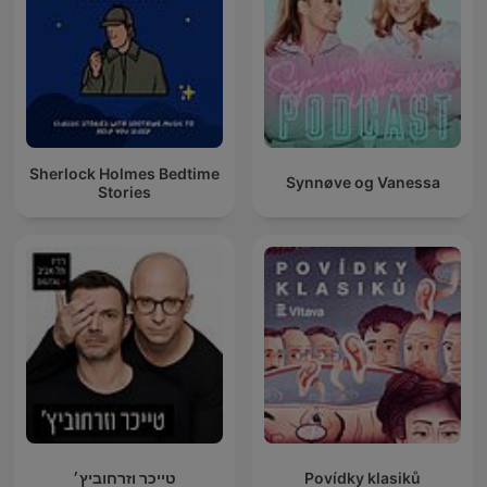
Sherlock Holmes Bedtime
Synnøve og Vanessa
Stories
טייכר וזרחוביץ׳
Povídky klasiků