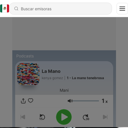
Podcasts
La Mano
kenya gomez
|
1 - La mano tenebrosa
Mani
1
x
Volumen