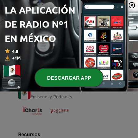
00:00
00:00
Episodios
-
1
La mano tenebrosa
13 sep. 2021
DESCARGAR APP
Radio en Vivo
Emisoras y Podcasts
Recursos