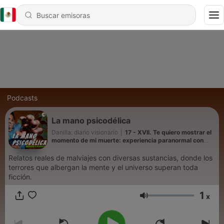
Podcasts
La mano psicodélica
Danilla: diario visionario
|
17 - XVII. Te quiero mostrar el
momento de mi muerte: experiencia paranormal con
HOnguitos sagrados
Relatos reales de malviajes con diversas sustancias, donde los
terrores que albergan la mente y el universo superan toda
ficción.
1
x
Volumen