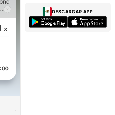
iono
DESCARGAR APP
bre
po y
1
x
dar
r lo
o de
la
a
que
:00
. Si
 de
con