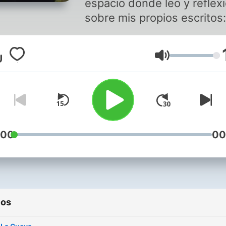
espacio donde leo y reflex
sobre mis propios escritos:
pensamientos sinceros so
el ego, el presente, el cuer
Volumen
la conciencia. No vengo a 
respuestas, sino a comparti
que me habita cuando dej
intentar controlar todo con 
mente. Este podcast es un
pausa, un recordatorio de 
:00
00
vivir no es pensar, es sentir
resuenas con la búsqueda
estar más presente,
bienvenido. Aquí nos
ios
escuchamos, sin juicios y 
verdad.