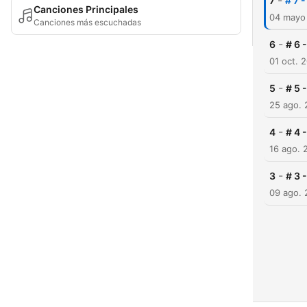
-
7
# 7 
Canciones Principales
04 mayo
Canciones más escuchadas
-
6
# 6 
01 oct. 
-
5
# 5 
25 ago.
-
4
# 4 
16 ago. 
-
3
# 3 
09 ago.