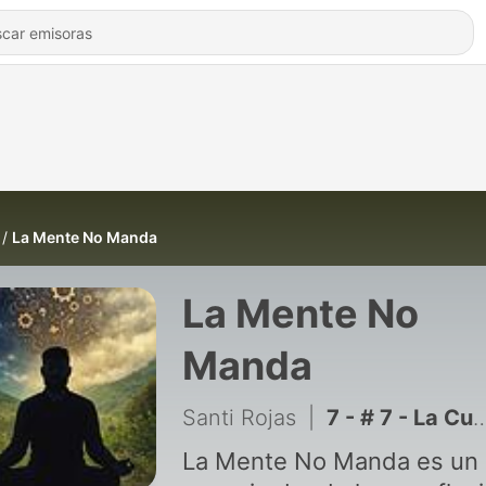
La Mente No Manda
La Mente No
Manda
Santi Rojas
|
7 - # 7 - La Cueva
La Mente No Manda es un