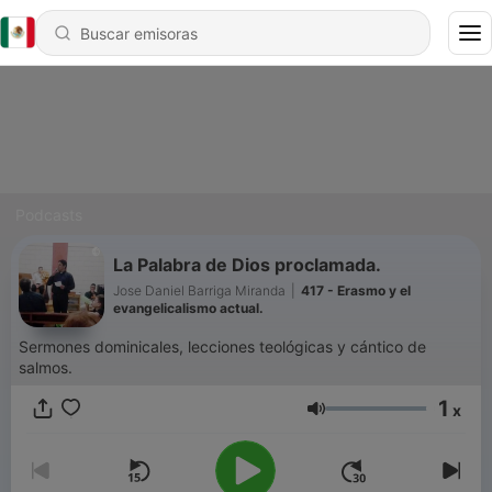
Podcasts
La Palabra de Dios proclamada.
Jose Daniel Barriga Miranda
|
417 - Erasmo y el
evangelicalismo actual.
Sermones dominicales, lecciones teológicas y cántico de
salmos.
1
x
Volumen