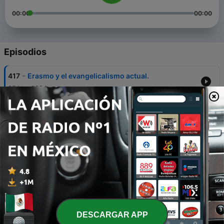
00:00
00:00
Episodios
-
417
Erasmo y el evangelicalismo actual.
07 jun. 2024
-
416
El concilio de Efeso
28 abr. 2024
-
415
Resucitados en Cristo
09 nov. 2023
-
414
Predicando moralismo
23 oct. 2023
-
413
El vive !
DESCARGAR APP
16 oct. 2023