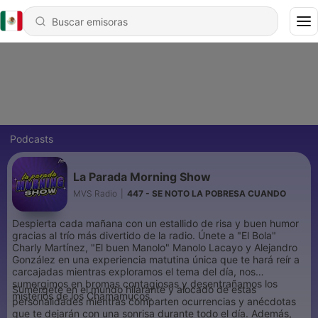
Podcasts
La Parada Morning Show
MVS Radio
|
447 - SE NOTO LA POBRESA CUANDO
Despierta cada mañana con un estallido de risa y buen humor
gracias al trío más divertido de la radio. Únete a "El Bola"
Charly Martínez, "El buen Manolo" Manolo Lacayo y Alejandro
González en una experiencia matutina única que te hará reír a
carcajadas mientras exploramos el tema del día, nos
sumergimos en bromas contagiosas y desentrañamos los
Sumérgete en el mundo hilarante y alocado de estas
misterios de los Chamamucos.
personalidades mientras comparten ocurrencias y anécdotas
que te dejarán con una sonrisa durante todo el día. Además,