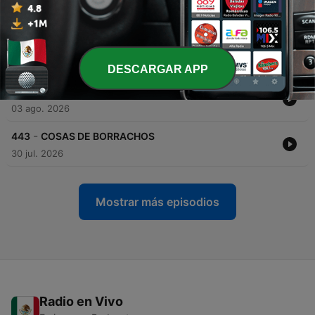
-
446
NUEVAS FORMAS DE RELACIONARSE
07 ago. 2026
-
445
CITAS DESASTROSAS
04 ago. 2026
DESCARGAR APP
-
444
COSAS QUE ERAN GRATIS Y AHORA NO
03 ago. 2026
-
443
COSAS DE BORRACHOS
30 jul. 2026
Mostrar más episodios
Radio en Vivo