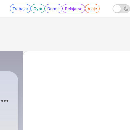
Trabajar
Gym
Dormir
Relajarse
Viaje
1
|
1 - La Risa Se Pega De Omega 105.1 FM