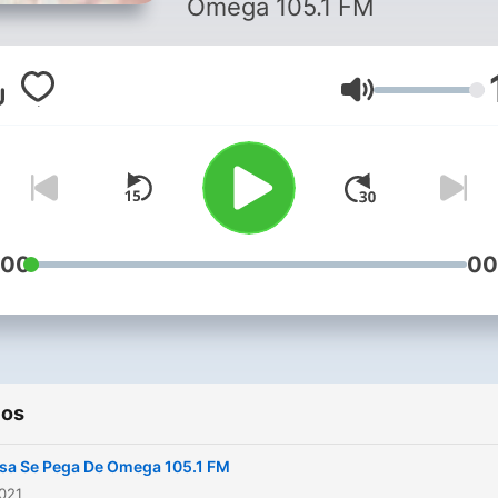
Omega 105.1 FM
Volumen
:00
00
ios
isa Se Pega De Omega 105.1 FM
2021