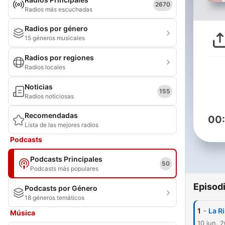
2670
Radios más escuchadas
Radios por género
15 géneros musicales
Radios por regiones
Radios locales
Noticias
155
Radios noticiosas
Recomendadas
00
Lista de las mejores radios
Podcasts
Podcasts Principales
50
Podcasts más populares
Episod
Podcasts por Género
18 géneros temáticos
-
1
La R
Música
10 jun. 