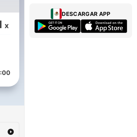
DESCARGAR APP
1
x
:00