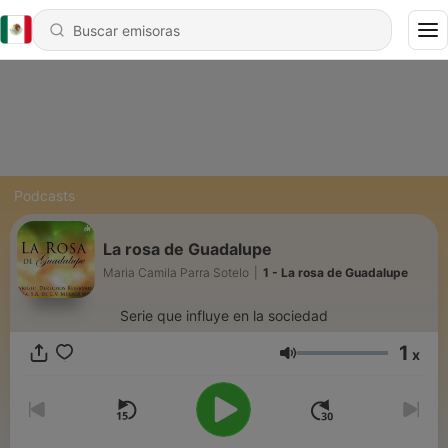
Podcasts
La rosa de Guadalupe
Maria Camila Parra Sotelo
|
1 - La rosa de Guadalupe
Serie que influye en la sociedad
1
x
Volumen