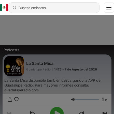
Podcasts
La Santa Misa
Guadalupe Radio
|
1475 - 7 de Agosto del 2026
La Santa Misa disponible también descargando la APP de
Guadalupe Radio. Para mayores informes consulta:
guadaluperadio.com
1
x
Volumen