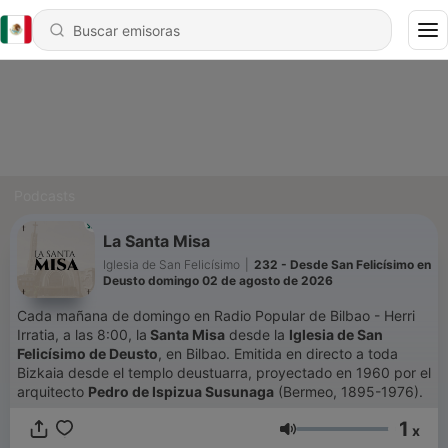
Podcasts
La Santa Misa
Iglesia de San Felicísimo
|
232 - Desde San Felicísimo en
Deusto domingo 02 de agosto de 2026
Cada mañana de domingo en Radio Popular de Bilbao - Herri
Irratia, a las 8:00, la
Santa Misa
desde la
Iglesia de San
Felicísimo de Deusto
, en Bilbao. Emitida en directo a toda
Bizkaia desde el templo deustuarra, proyectado en 1960 por el
arquitecto
Pedro de Ispizua Susunaga
(Bermeo, 1895-1976).
1
x
Volumen