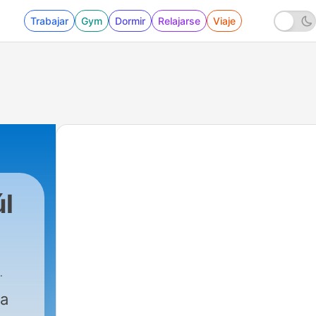
Trabajar
Gym
Dormir
Relajarse
Viaje
úl
va