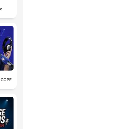
ro
e COPE