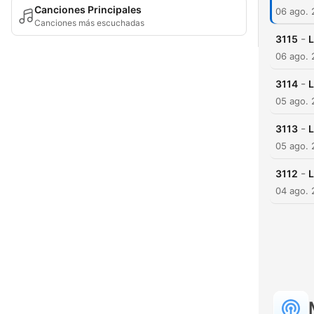
Canciones Principales
06 ago.
Canciones más escuchadas
-
3115
L
06 ago.
-
3114
L
05 ago.
-
3113
L
05 ago.
-
3112
L
04 ago.