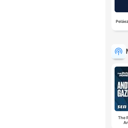
Peláez
The 
An