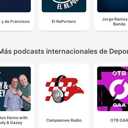
Jorge Ramos 
 y de Francisco
El RePortero
Banda
Más podcasts internacionales de Depo
Run Home with
Campeones Radio
OTB GA
dy & Gazey