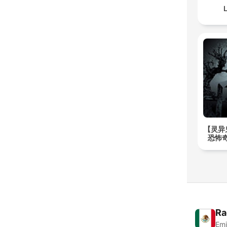
L
【灵异
恐怖奇
Ra
Emi