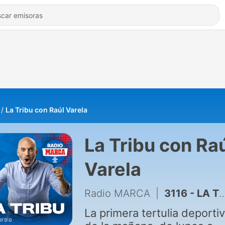
La Tribu con Raúl Varela
La Tribu con Ra
Varela
Radio MARCA
|
3116 - LA TRIBU (Jueves 6 de agosto) Programa Completo
La primera tertulia deporti