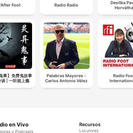
Desítka Pa
'After Foot
Radio Radio
Horváth
鬼事】免费鬼故事
Palabras Mayores -
Radio Foo
谈 | 一听就上瘾
Carlos Antonio Vélez
Internation
dio en Vivo
Recursos
Locutores
soras y Podcasts