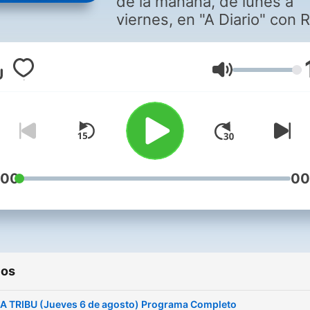
de la mañana, de lunes a
viernes, en "A Diario" con R
Varela.
Volumen
:00
00
ios
A TRIBU (Jueves 6 de agosto) Programa Completo