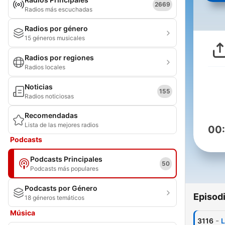
2669
Radios más escuchadas
Radios por género
15 géneros musicales
Radios por regiones
Radios locales
Noticias
155
Radios noticiosas
Recomendadas
Lista de las mejores radios
00
Podcasts
Podcasts Principales
50
Podcasts más populares
Podcasts por Género
Episod
18 géneros temáticos
Música
-
3116
L