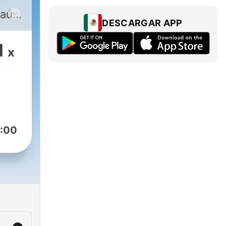
aúl
DESCARGAR APP
1
x
:00