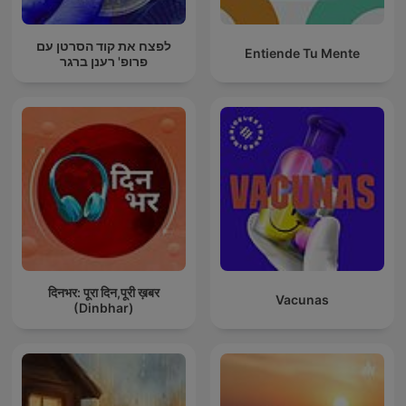
לפצח את קוד הסרטן עם
Entiende Tu Mente
פרופ' רענן ברגר
दिनभर: पूरा दिन,पूरी ख़बर
Vacunas
(Dinbhar)