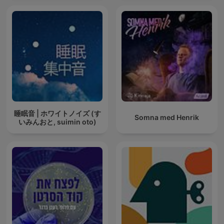
睡眠音 | ホワイトノイズ (す
Somna med Henrik
いみんおと, suimin oto)