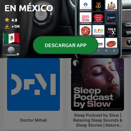
Mariano Osorio Y Sus
Las 3 R's
Expertos
Más podcasts internacionales de Salud y
DESCARGAR APP
forma física
Sleep Podcast by Slow |
Doctor Mihail
Relaxing Sleep Sounds &
Sleep Stories | Nature
Sound For Sleep | ASMR