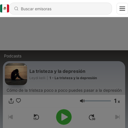
Podcasts
La tristeza y la depresión
Leydi kelli
|
1 - La tristeza y la depresión
Cómo de la tristeza poco a poco puedes pasar a la depresión
1
x
Volumen