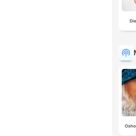
Di
Osho