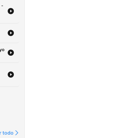
 -
yo
r todo