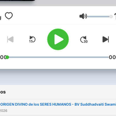
cariño por Javier Cuesta
Volumen
:00
00
ios
l ORIGEN DIVINO de los SERES HUMANOS - BV Suddhadvaiti Swam
 2026