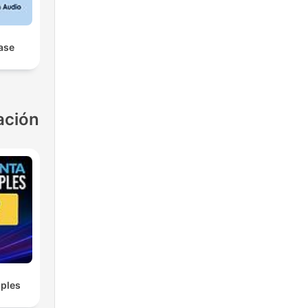
ease
ación
ples