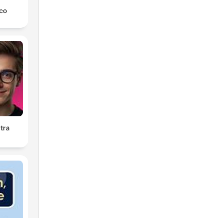
ico
tra