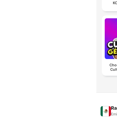
KO
Chos
Cul
Ra
Emi