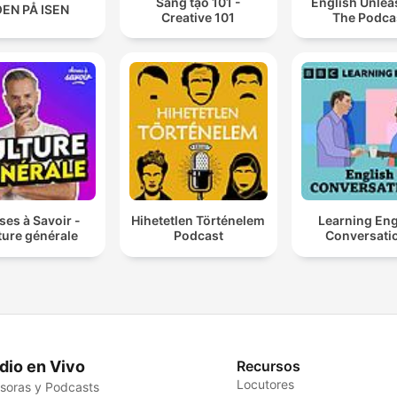
Sáng tạo 101 -
English Unlea
EN PÅ ISEN
Creative 101
The Podca
es à Savoir -
Hihetetlen Történelem
Learning Eng
ture générale
Podcast
Conversati
dio en Vivo
Recursos
Locutores
soras y Podcasts