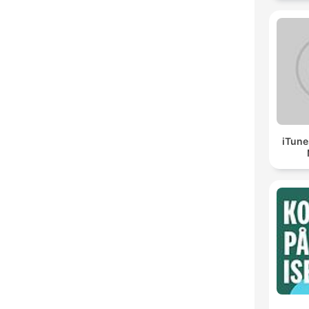
iTune