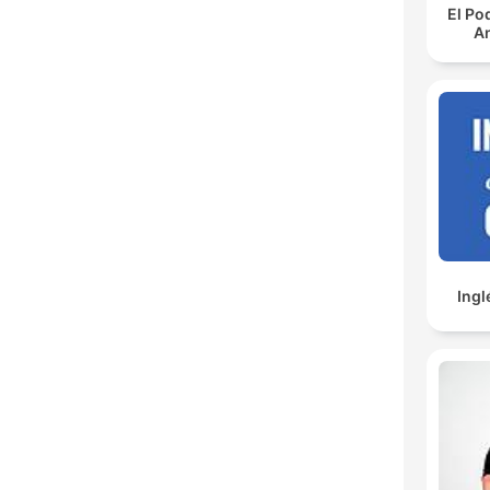
El Po
An
Ingl