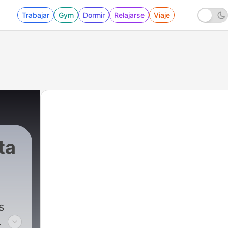
Trabajar
Gym
Dormir
Relajarse
Viaje
ta
s