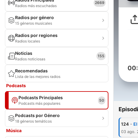
2669
Radios más escuchadas
Radios por género
15 géneros musicales
Radios por regiones
Radios locales
Noticias
155
Radios noticiosas
00
Recomendadas
Lista de las mejores radios
Podcasts
Podcasts Principales
50
Podcasts más populares
Episod
Podcasts por Género
18 géneros temáticos
-
124
E
Música
03 ago.