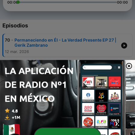
00:00
00:00
Episodios
-
70
Permaneciendo en Él - La Verdad Presente EP 27 |
Gerik Zambrano
12 mar. 2026
-
69
La Justificacion de Abraham - La Verdad Presente
EP 26 | Gerik Zambrano
12 mar. 2026
-
68
El Llamado de Abraham - La Verdad Presente EP
25 | Gerik Zambrano
29 nov. 2025
-
67
7 Pasos para recibir al Espíritu Santo -
#laverdadpresente 24 | Gerik Zambrano
05 oct. 2025
-
66
Sus Palabras reescriben nuestras vidas-