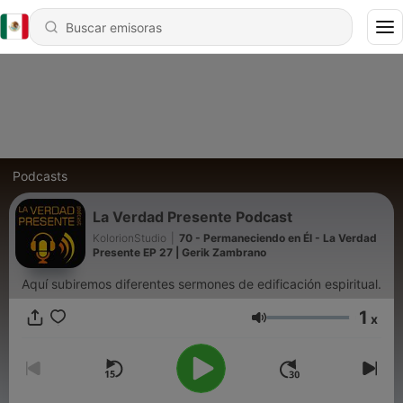
Podcasts
La Verdad Presente Podcast
KolorionStudio
|
70 - Permaneciendo en Él - La Verdad
Presente EP 27 | Gerik Zambrano
Aquí subiremos diferentes sermones de edificación espiritual.
1
x
Volumen