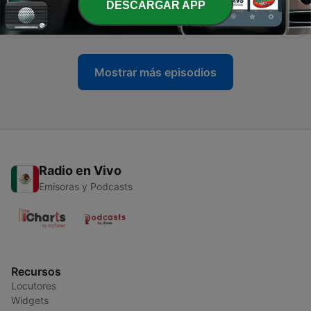
DESCARGAR APP
#LaVerdadPresente EP23 | Gerik Zambrano
05 oct. 2025
Mostrar más episodios
Radio en Vivo
Emisoras y Podcasts
Recursos
Locutores
Widgets