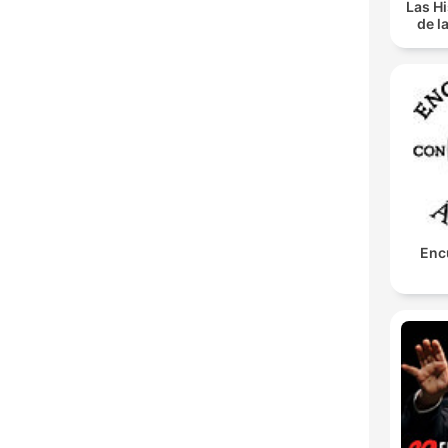
Las Hi
de l
Enc