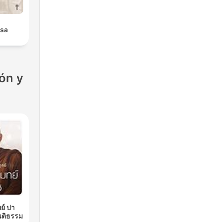
isa
ón y
ย์ ปา
นติธรรม