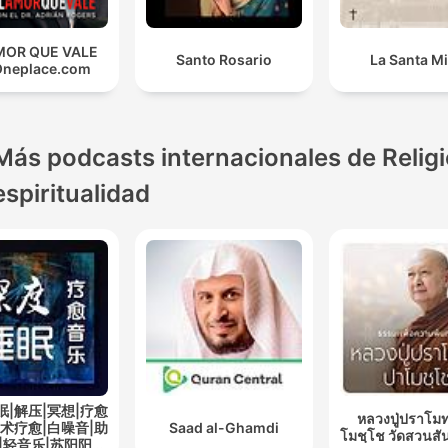
MOR QUE VALE
Santo Rosario
La Santa M
Oneplace.com
Más podcasts internacionales de Religi
espiritualidad
眠|解压|冥想|疗愈
หลวงปู่ปราโมท
艺术疗愈|白噪音|助
Saad al-Ghamdi
โมชฺโช วัดสวนสั
|轻音乐|苏阳阳频