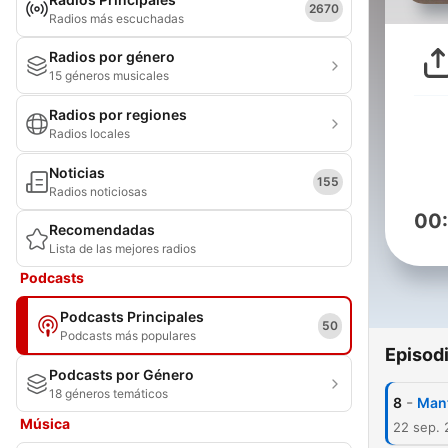
2670
Radios más escuchadas
Radios por género
15 géneros musicales
Radios por regiones
Radios locales
Noticias
155
Radios noticiosas
00
Recomendadas
Lista de las mejores radios
Podcasts
Podcasts Principales
50
Podcasts más populares
Episod
Podcasts por Género
18 géneros temáticos
-
8
Mant
Música
22 sep.