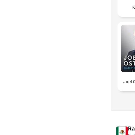
K
Joel 
Ra