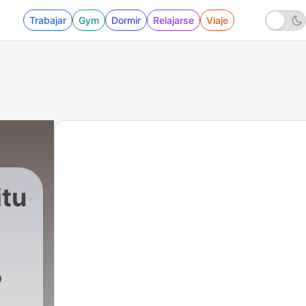
Trabajar
Gym
Dormir
Relajarse
Viaje
itu
o