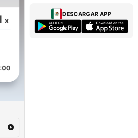
DESCARGAR APP
1
x
:00