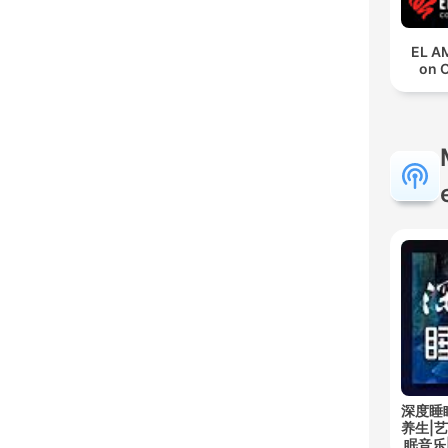
EL A
on 
深度睡
养生|
眠音乐