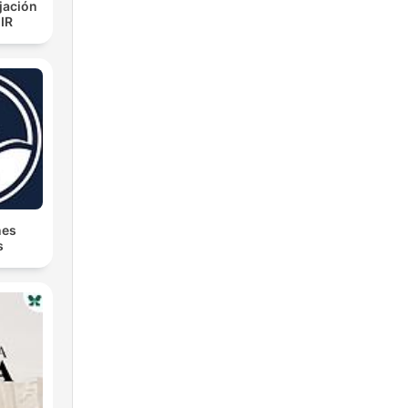
jación
IR
nes
s