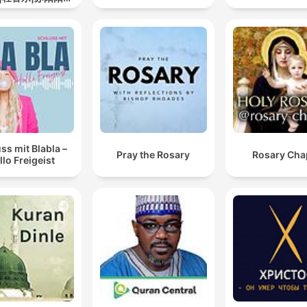
道
ss mit Blabla –
Pray the Rosary
Rosary Cha
llo Freigeist