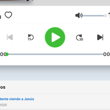
Volumen
:00
00
ios
ente viendo a Jesús
 2020