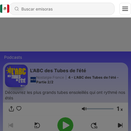
Podcasts
L'ABC des Tubes de l'été
Nostalgie France
|
4 - L'ABC des Tubes de l'été -
Partie 2/2
Découvrez les plus grands tubes ensoleillés qui ont rythmé nos
étés
1
x
Volumen