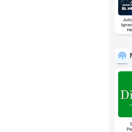
Juli
Ignac
He
Pa