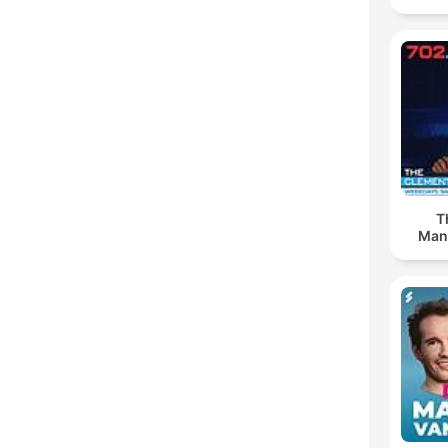
T
Man