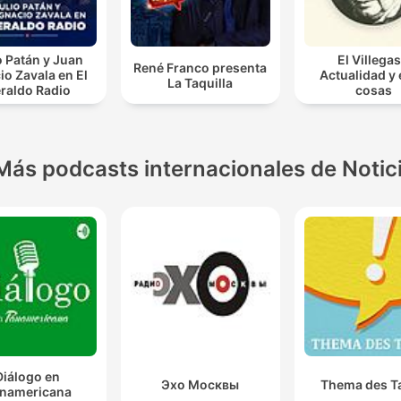
o Patán y Juan
El Villegas
René Franco presenta
io Zavala en El
Actualidad y
La Taquilla
raldo Radio
cosas
Más podcasts internacionales de Notic
Diálogo en
Эхо Москвы
Thema des T
namericana