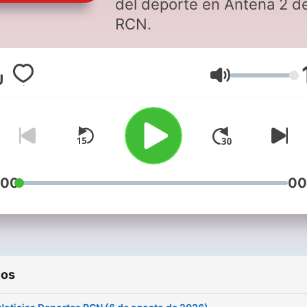
del deporte en Antena 2 d
RCN.
Volumen
:00
00
ios