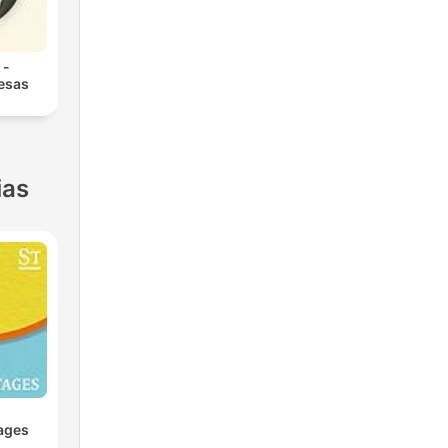
 -
 esas
ias
ages