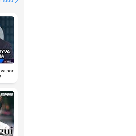
r todo
va por
a