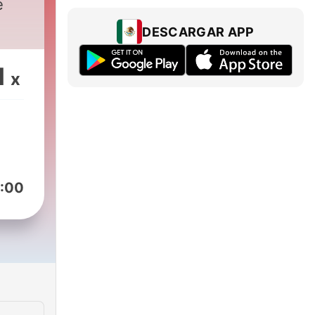
e
DESCARGAR APP
1
x
:00