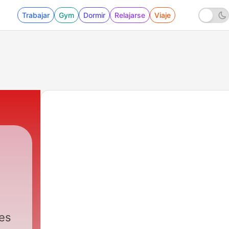
Trabajar
Gym
Dormir
Relajarse
Viaje
tes