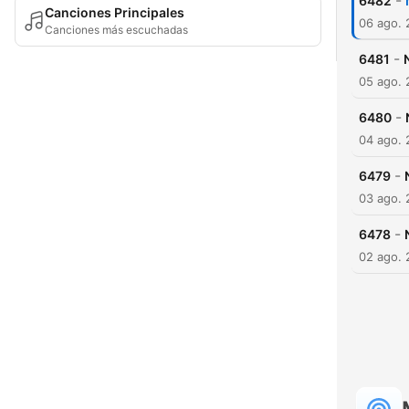
-
6482
Canciones Principales
06 ago.
Canciones más escuchadas
-
6481
05 ago.
-
6480
04 ago.
-
6479
03 ago.
-
6478
02 ago.