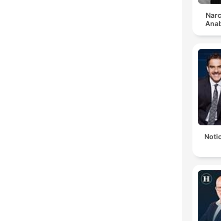
Narc
Anab
Notic