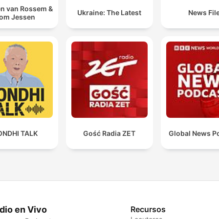
n van Rossem &
Ukraine: The Latest
News Fil
om Jessen
ONDHI TALK
Gość Radia ZET
Global News P
dio en Vivo
Recursos