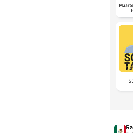
Maarte
T
S
Ra