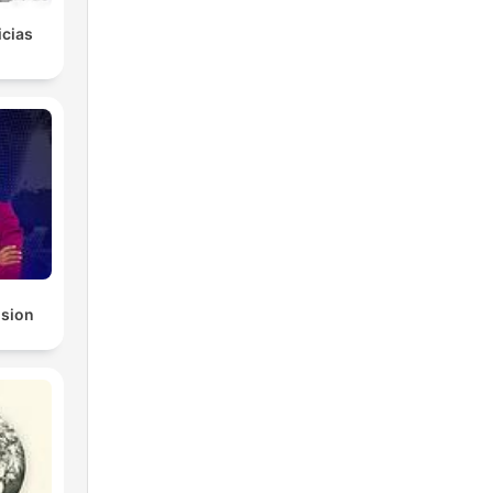
icias
ision