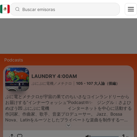
Podcasts
LAUNDRY 4:00AM
ぷにぷに電機／メチクロ
|
105 - 107 大人論（後編）
ぷに電とメチクロが宇宙の果てのちいさなコインランドリーから
お届けする”インナーウォッシュ”Podcast🧼✨ ジングル：さよひ
めぼう💌 ぷにぷに電機 インターネットを中心に活動する
作詞家、作曲家、歌手、音楽プロデューサー。 Jazz、Bossa
Nova、Latinをルーツとしたプライベートな楽曲を制作する一
方、MACROSS 82-99やNightTempo、80KIDZ、Mikeneko
Homeless、Shin Sakiura、パソコン音楽クラブ、さよひめぼうな
1