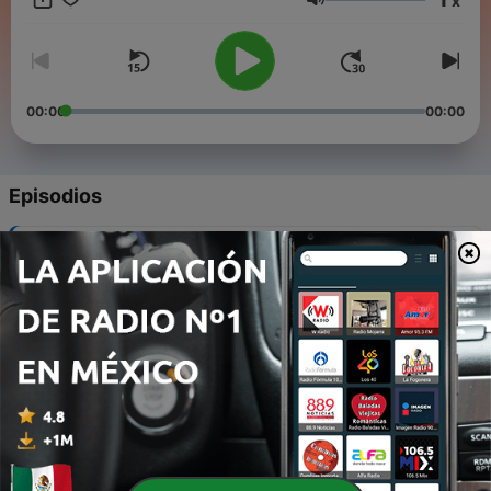
x
ど、国内外のアーティストとのコラボレーションによりジャンル
Volumen
を越えた音楽を生み出している。
https://www.punipunidenki.com/ メチクロ [SF inc. / MHz]
漫画・アニメのパッケージデザインや、オーディオのプ
ロダクトデザインなど、質量を伴う製品のデザインをメインスキ
ルとし、ブランディングからサウンドまでを補完するクリエイテ
00:00
00:00
ィブディレクター。カバーデザイン：『シドニアの騎士』『新装
版BLAME! 』『ハイスコアガール』／プロダクトデザイン
『TOON WORKSHOP THP-01』『Double Zero』など。
https://www.mechikuro.com/
Episodios
-
105
107 大人論（後編）
21 nov. 2025
-
104
106 大人論（前編）
21 nov. 2025
-
103
105 自我どうしてた？（後編）
14 jul. 2025
-
102
104 自我どうしてた？（前編）
14 jul. 2025