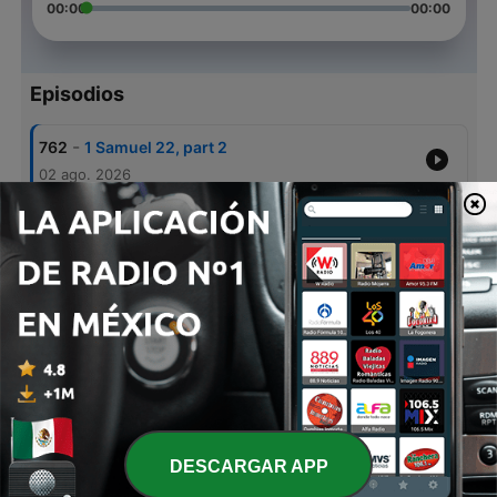
00:00
00:00
Episodios
-
762
1 Samuel 22, part 2
02 ago. 2026
-
761
The Excellence of God
02 ago. 2026
-
760
Blessed by God
26 jul. 2026
-
759
1 Samuel 22
19 jul. 2026
-
758
God Our Salvation
19 jul. 2026
DESCARGAR APP