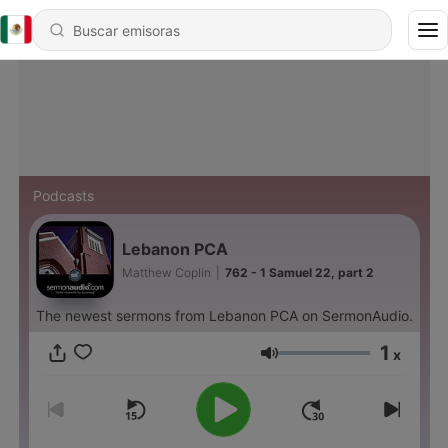
Podcasts
Lebanon PCA
Matthew Coplin
|
762 - 1 Samuel 22, part 2
The newest sermons from Lebanon PCA on SermonAudio.
1
x
Volumen