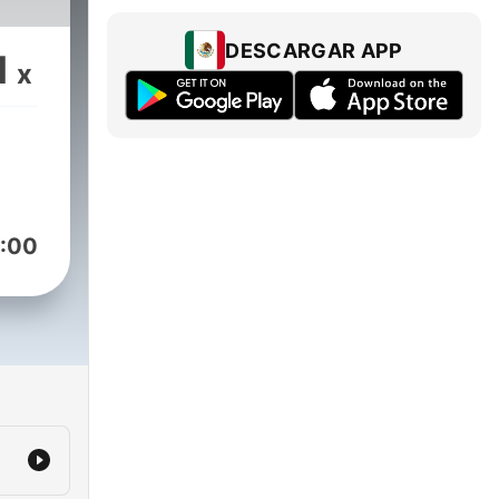
DESCARGAR APP
1
x
:00