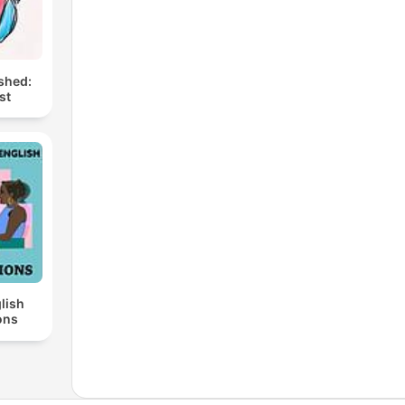
shed:
st
lish
ons