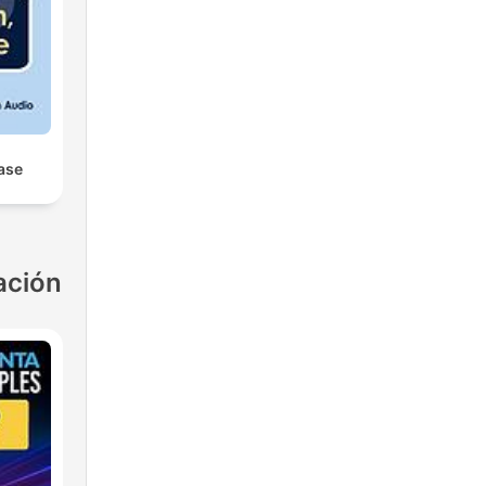
ease
ación