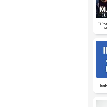
El Po
An
Ingl