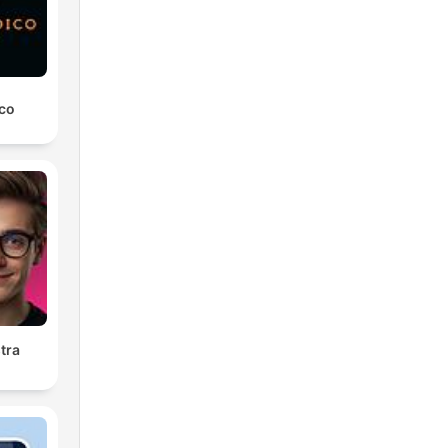
ico
tra