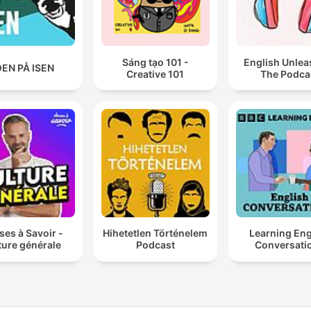
Sáng tạo 101 -
English Unlea
EN PÅ ISEN
Creative 101
The Podca
es à Savoir -
Hihetetlen Történelem
Learning Eng
ture générale
Podcast
Conversati