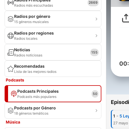
2669
Radios más escuchadas
Radios por género
15 géneros musicales
Radios por regiones
Radios locales
Noticias
155
Radios noticiosas
00
Recomendadas
Lista de las mejores radios
Podcasts
Podcasts Principales
50
Podcasts más populares
Episod
Podcasts por Género
18 géneros temáticos
-
1
5 Le
Música
27 mayo