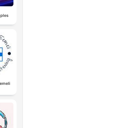
ples
Eemeli