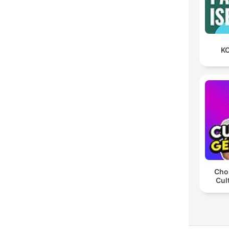
KO
Chos
Cul