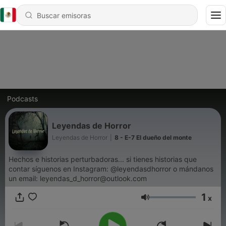
Podcasts
Leyendas de Horror
Leyendas de Horror
|
8 - E-7 El dueño del monte
Hechos e historias perturbadoras... si tienes historias que
contar síguenos en Instagram: @leyendasdhorror o mándanos
un email: leyendas_d_horror@outlook.com
1
x
Volumen