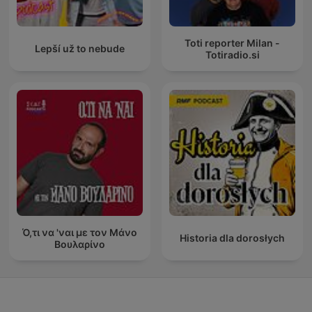
Toti reporter Milan -
Lepší už to nebude
Totiradio.si
Ό,τι να 'ναι με τον Μάνο
Historia dla dorosłych
Βουλαρίνο