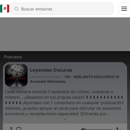
Podcasts
Leyendas Oscuras
Leyendas Oscuras
|
174 - ADELANTO EXCLUSIVO: El
Acosador Misterioso.
Cada semana tendrás 2 episodios de crimen, suspense o
misterio... ¡¡Basados en tus propias ideas!! ⬇️ ⬇️ ⬇️ ⬇️ ⬇️ ⬇️ ⬇️ ⬇️ ⬇️ ⬇️ ⬇️
⬇️ ⬇️ ⬇️ ⬇️ ⬇️ ¡Apórtalas con 1 comentario en cualquier publicación!
Además, ¡puedes apoyar al canal para disfrutar de adelantos
exclusivos y recopilaciones especiales! 😊Gracias por
ayudarnos a seguir creciendo😊
1