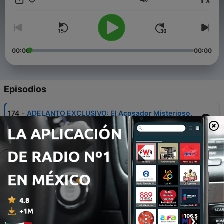
x
Volumen
00:00
00:00
Episodios
-
174
ADELANTO EXCLUSIVO: El Acosador Misterioso.
16 sep. 2023
-
173
Sacrificio Mortal. CAPÍTULO FINAL: Lección de
Injusticia.
14 sep. 2023
-
172
Sacrificio Mortal. Capítulo 1: Asesinato.
12 sep. 2023
-
171
SERIE COMPLETA: Los Crímenes del Bar de