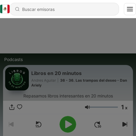
Podcasts
Libros en 20 minutos
Andres Aguilar
|
36 - 36. Las trampas del deseo - Dan
Ariely
Repasamos libros interesantes en 20 minutos
1
x
Volumen