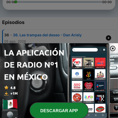
00:00
00:00
Episodios
-
36
36. Las trampas del deseo - Dan Ariely
05 ago. 2026
-
35
35. En defensa de la Ilustración - Steven Pinker
29 jul. 2026
-
34
34. Pensar en sistemas - Donella Meadows
22 jul. 2026
-
33
33. Decide y apuesta - Annie Duke
15 jul. 2026
-
32
32. Meditaciones - Marco Aurelio
08 jul. 2026
DESCARGAR APP